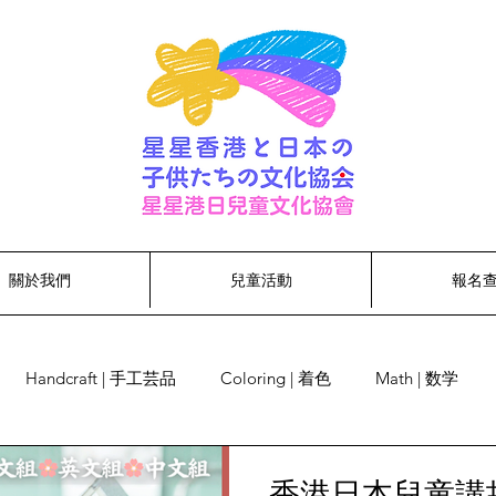
關於我們
兒童活動
報名
Handcraft | 手工芸品
Coloring | 着色
Math | 数学
ng | ダンス
Calligraphy | 書道
Story telling | 物語を語る
香港日本兒童講