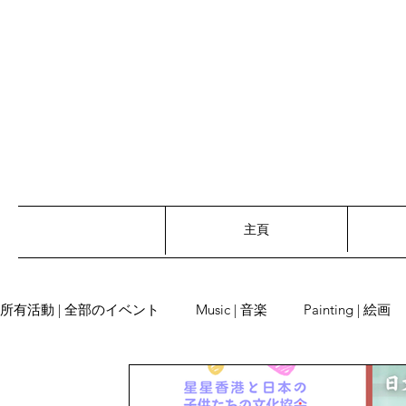
主頁
所有活動 | 全部のイベント
Music | 音楽
Painting | 絵画
Words recognition | 単語認識
Singing | 歌う
Danci