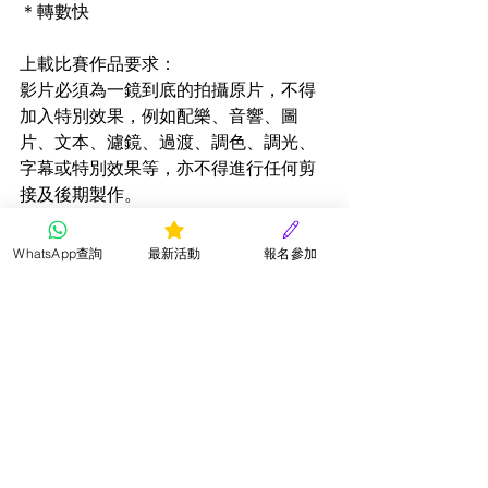
＊轉數快 
上載比賽作品要求： 
影片必須為一鏡到底的拍攝原片，不得
加入特別效果，例如配樂、音響、圖
片、文本、濾鏡、過渡、調色、調光、
字幕或特別效果等，亦不得進行任何剪
接及後期製作。
影片必須是現場收音，不可配音。
影片解像度為720p (1280×720)或以上，
WhatsApp查詢
最新活動
報名參加
可以清楚看到參賽者。
評分準則：
表達技巧：對誦材充分理解及作出恰當
的演繹 30%
咬字發音：對聲音的運用準確，如咬
字、發音等 30%
情感表達：投入地表達誦材中的情感 
20%