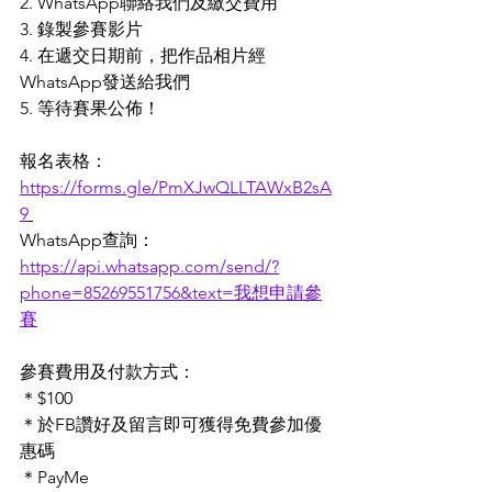
2. WhatsApp聯絡我們及繳交費用
3. 錄製參賽影片
4. 在遞交日期前，把作品相片經
WhatsApp發送給我們
5. 等待賽果公佈！
報名表格：
https://forms.gle/PmXJwQLLTAWxB2sA
9
WhatsApp查詢：
https://api.whatsapp.com/send/?
phone=85269551756&text=我想申請參
賽
參賽費用及付款方式：
＊$100
＊於FB讚好及留言即可獲得免費參加優
惠碼
＊PayMe