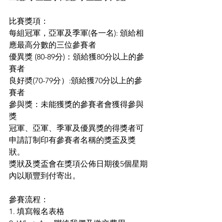
比賽獎項：
每組冠軍，亞軍及季軍(各一名): 頒給相
應最高分數的三位參賽者
優異獎 (80-89分)：頒給獲80分以上的參
賽者
良好奬(70-79分）:頒給獲70分以上的參
賽者
參與獎：未能獲獎的參賽者會獲得參與
獎
冠軍、亞軍、季軍及優異獎的得獎者可
申請訂制印有參賽者名稱的獎盃及獎
狀。
獎狀及獎盃會在獎項公佈日期後5個星期
內以順豐到付寄出。
參賽流程：
1. 填寫報名表格