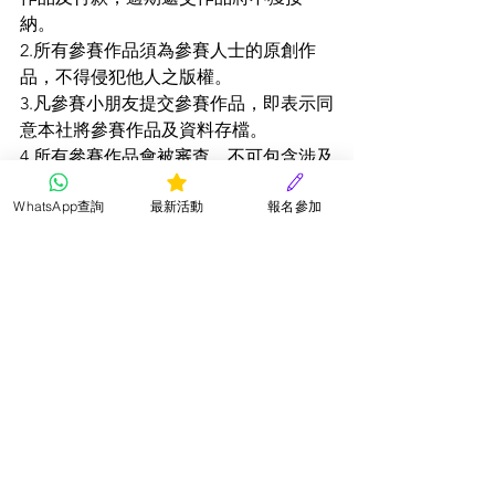
納。
2.所有參賽作品須為參賽人士的原創作
品，不得侵犯他人之版權。
3.凡參賽小朋友提交參賽作品，即表示同
意本社將參賽作品及資料存檔。
4.所有參賽作品會被審查，不可包含涉及
色情、暴力、政治、不良意識或商業宣
WhatsApp查詢
最新活動
報名參加
傳等成份，否則會取消其參賽資格而無
需另行通知。
5.參賽小朋友所提供之個人資料只作比賽
聯絡及發放比賽通知之用途。
6.所有參賽費用一經遞交，概不發還。
7.請確保參賽小朋友之個人資料正確無
誤，如有錯誤本會概不負責。
8.評審結果以評審委員會之決定為準，參
賽小朋友須遵從本會之決定，不得異
議。
9.本社有權保留修訂比賽規則、終止或取