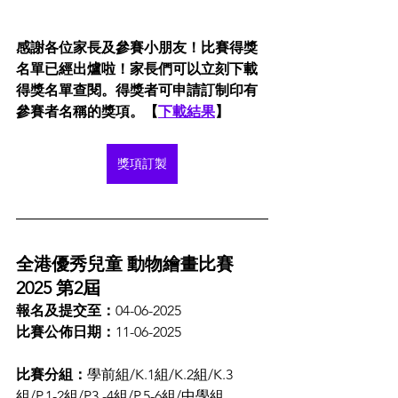
感謝各位家長及參賽小朋友！比賽得獎
名單已經出爐啦！家長們可以立刻下載
得獎名單查閱。得獎者可申請訂制印有
參賽者名稱的獎項。【
下載結果
】
獎項訂製
獎項訂製
全港優秀兒童 動物繪畫比賽 
2025 第2屆
報名及提交至：
04-06-2025
比賽公佈日期：
11-06-2025
比賽分組：
學前組/K.1組/K.2組/K.3
組/P.1-2組/P3.-4組/P.5-6組/中學組