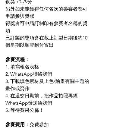
銅奬 70-79分
另外如未能獲得任何名次的參賽者都可
申請參與獎狀
得獎者可申請訂制印有參賽者名稱的獎
項
已訂製的獎項會在截止訂製日期後約10
個星期以順豐到付寄出
參賽流程：
1. 填寫報名表格
2. WhatsApp聯絡我們
3. 下載填色素材及上色/繪畫有關
主題
的
畫作或勞作
4. 在遞交日期前，把作品拍照再經
WhatsApp發送給我們
5. 等待賽果公佈！
參賽費用：
免費參加