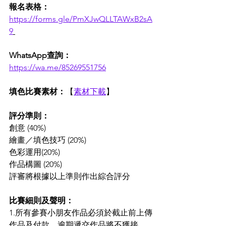
報名表格：
https://forms.gle/PmXJwQLLTAWxB2sA
9
WhatsApp查詢：
https://wa.me/85269551756
填色比賽素材：
【
素材下載
】
評分準則：
創意 (40%)
繪畫／填色技巧 (20%)
色彩運用(20%)
作品構圖 (20%)
評審將根據以上準則作出綜合評分
比賽細則及聲明：
1.所有參賽小朋友作品必須於截止前上傳
作品及付款，逾期遞交作品將不獲接