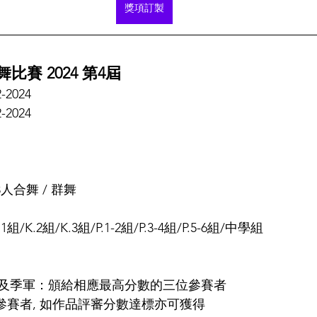
獎項訂製
比賽 2024 第4屆
2-2024
2-2024
-3人合舞 / 群舞
組/K.2組/K.3組/P.1-2組/P.3-4組/P.5-6組/中學組
及季軍：頒給相應最高分數的三位參賽者
參賽者, 如作品評審分數達標亦可獲得