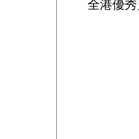
全港優秀兒
Story telling | 物語を語る