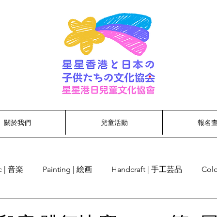
關於我們
兒童活動
報名
c | 音楽
Painting | 絵画
Handcraft | 手工芸品
Col
cognition | 単語認識
Singing | 歌う
Dancing | ダンス