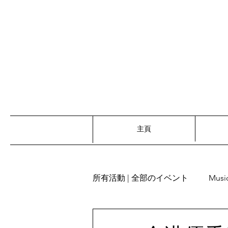
主頁
所有活動 | 全部のイベント
Musi
Recitation | 朗読
Words re