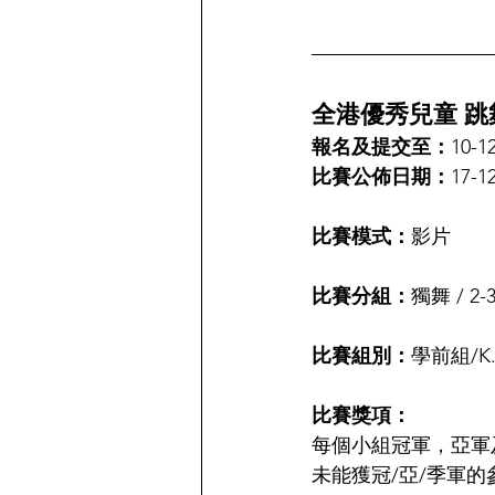
全港優秀兒童 跳舞
報名及提交至：
10-1
比賽公佈日期：
17-1
比賽模式：
影片
比賽分組：
獨舞 / 2
比賽組別：
學前組/K.1
比賽獎項：
每個小組冠軍，亞軍
未能獲冠/亞/季軍的