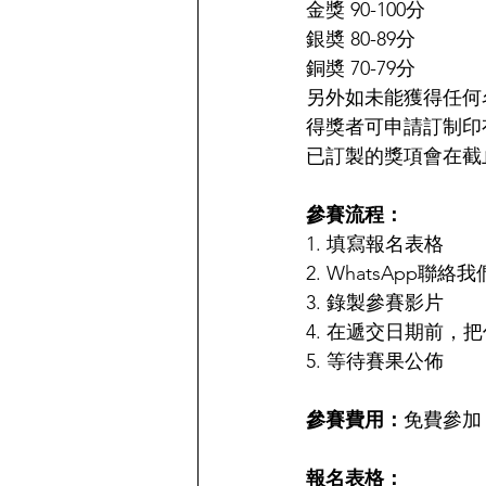
金獎 90-100分
銀奬 80-89分
銅奬 70-79分
另外如未能獲得任何
得獎者可申請訂制印
已訂製的獎項會在截
參賽流程：
1. 填寫報名表格
2. WhatsApp聯絡我
3. 錄製參賽影片
4. 在遞交日期前，把
5. 等待賽果公佈
參賽費用：
免費參加
報名表格：