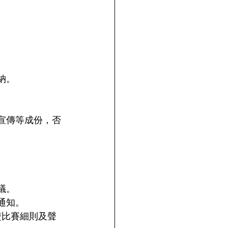
納。
宣傳等成份，否
議。
通知。
楚比賽細則及聲