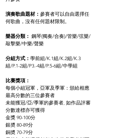
演奏歌曲題材：
參賽者可以自由選擇任
何歌曲，沒有任何題材限制。
樂器分類：
 鋼琴(獨奏/合奏)/管樂/弦樂/
敲擊樂/中樂/聲樂
分組方式：
學前組/K.1組/K.2組/K.3
組/P.1-2組/P3.-4組/P.5-6組/中學組
比賽獎項：
每個小組冠軍，亞軍及季軍：頒給相應
最高分數的三位參賽者
未能獲冠/亞/季軍的參賽者, 如作品評審
分數達標亦可獲得
金獎 90-100分
銀奬 80-89分
銅奬 70-79分