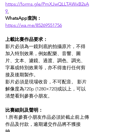
https://forms.gle/PmXJwQLLTAWxB2sA
9
WhatsApp查詢：
https://wa.me/85269551756
上載比賽作品要求： 
影片必須為一鏡到底的拍攝原片，不得
加入特別效果，例如配樂、音響、圖
片、文本、濾鏡、過渡、調色、調光、
字幕或特別效果等，亦不得進行任何剪
接及後期製作。
影片必須是現場收音，不可配音。 影片
解像度為720p (1280×720)或以上，可以
清楚看到參賽小朋友。
比賽細則及聲明：
1.所有參賽小朋友作品必須於截止前上傳
作品及付款，逾期遞交作品將不獲接
納。