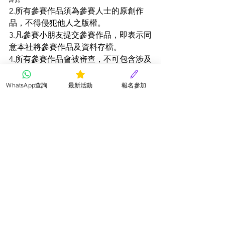
2.所有參賽作品須為參賽人士的原創作
品，不得侵犯他人之版權。
3.凡參賽小朋友提交參賽作品，即表示同
意本社將參賽作品及資料存檔。
4.所有參賽作品會被審查，不可包含涉及
色情、暴力、政治、不良意識或商業宣
傳等成份，否則會取消其參賽資格而無
WhatsApp查詢
最新活動
報名參加
需另行通知。
5.參賽小朋友所提供之個人資料只作比賽
聯絡及發放比賽通知之用途。
6.所有參賽費用一經遞交，概不發還。
7.請確保參賽小朋友之個人資料正確無
誤，如有錯誤本會概不負責。
8.評審結果以評審委員會之決定為準，參
賽小朋友須遵從本會之決定，不得異
議。
9.本社有權保留修訂比賽規則、終止或取
消參賽小朋友資格權利，而無需另行通