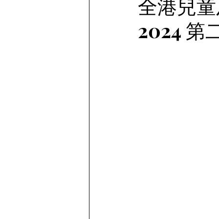
全港兒童
2024 第
Story telling | 物語を語る