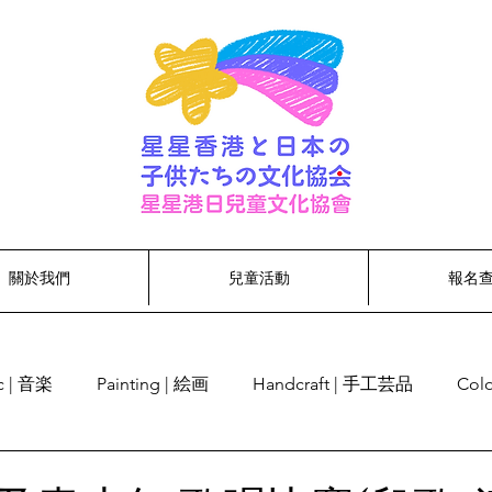
關於我們
兒童活動
報名
c | 音楽
Painting | 絵画
Handcraft | 手工芸品
Col
cognition | 単語認識
Singing | 歌う
Dancing | ダンス