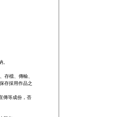
納。
製、存檔、傳輸、
保存採用作品之
宣傳等成份，否