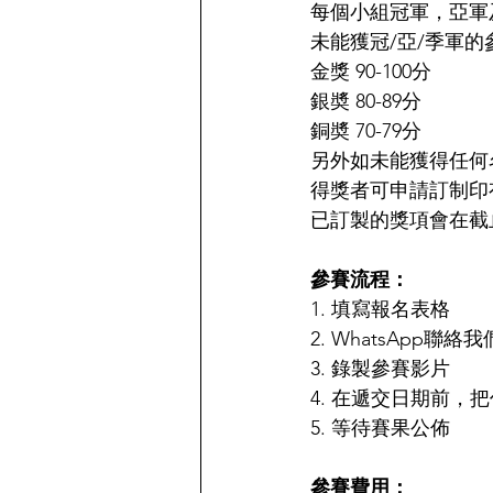
每個小組冠軍，亞軍
未能獲冠/亞/季軍的
金獎 90-100分
銀奬 80-89分
銅奬 70-79分
另外如未能獲得任何
得獎者可申請訂制印
已訂製的獎項會在截
參賽流程：
1. 填寫報名表格
2. WhatsApp聯絡我
3. 錄製參賽影片
4. 在遞交日期前，把
5. 等待賽果公佈
參賽費用：