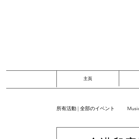
主頁
所有活動 | 全部のイベント
Musi
Recitation | 朗読
Words re