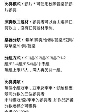
比賽模式：
影片＊可使用校際音樂節影
片參賽  
演奏歌曲題材：
參賽者可以自由選擇任
何歌曲，沒有任何題材限制。  
樂器分類：
 鋼琴(獨奏/合奏)/管樂/弦樂/
敲擊樂/中樂/聲樂  
分組方式：
K.1組/K.2組/K.3組/P.1-2
組/P3.-4組/P.5-6組/中學組
每組上限15人，滿人再另開一組。  
比賽獎項：
每個小組冠軍，亞軍及季軍：頒給相應
最高分數的三位參賽者
未能獲冠/亞/季軍的參賽者, 如作品評審
分數達標亦可獲得
金獎 90-100分