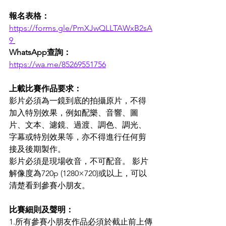
報名表格：
https://forms.gle/PmXJwQLLTAWxB2sA
9
WhatsApp查詢：
https://wa.me/85269551756
上載比賽作品要求： 
影片必須為一鏡到底的拍攝原片，不得
加入特別效果，例如配樂、音響、圖
片、文本、濾鏡、過渡、調色、調光、
字幕或特別效果等，亦不得進行任何剪
接及後期製作。 
影片必須是現場收音，不可配音。 影片
解像度為720p (1280×720)或以上，可以
清楚看到參賽小朋友。  
比賽細則及聲明： 
1.所有參賽小朋友作品必須於截止前上傳