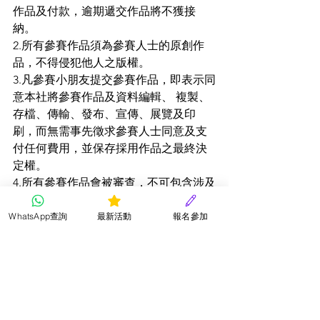
作品及付款，逾期遞交作品將不獲接
納。  
2.所有參賽作品須為參賽人士的原創作
品，不得侵犯他人之版權。 
3.凡參賽小朋友提交參賽作品，即表示同
意本社將參賽作品及資料編輯、 複製、
存檔、傳輸、發布、宣傳、展覽及印
刷，而無需事先徵求參賽人士同意及支
付任何費用，並保存採用作品之最終決
定權。 
4.所有參賽作品會被審查，不可包含涉及
色情、暴力、政治、不良意識或商業宣
傳等成份，否則會取消其參賽資格而無
WhatsApp查詢
最新活動
報名參加
需另行通知。 
5.參賽小朋友所提供之個人資料只作比賽
聯絡及發放比賽通知之用途。 
6.所有參賽作品及費用一經遞交，概不發
還，而作品之版權均屬星星兒童才藝社
所有。  