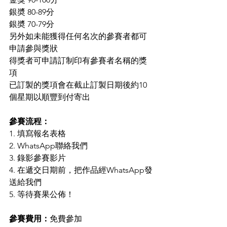
銀奬 80-89分
銀奬 70-79分
另外如未能獲得任何名次的參賽者都可
申請參與獎狀
得獎者可申請訂制印有參賽者名稱的獎
項
已訂製的獎項會在截止訂製日期後約10
個星期以順豐到付寄出
參賽流程：
1. 填寫報名表格 
2. WhatsApp聯絡我們
3. 錄影參賽影片 
4. 在遞交日期前，把作品經WhatsApp發
送給我們 
5. 等待賽果公佈！  
參賽費用：
免費參加