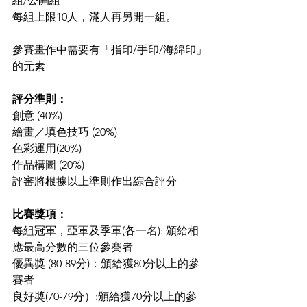
組/公開組
每組上限10人，滿人再另開一組。
參賽畫作中需要有「指印/手印/海綿印」
的元素
評分準則：
創意 (40%)
繪畫／填色技巧 (20%)
色彩運用(20%)
作品構圖 (20%)
評審將根據以上準則作出綜合評分
比賽獎項：
每組冠軍，亞軍及季軍(各一名): 頒給相
應最高分數的三位參賽者
優異獎 (80-89分)：頒給獲80分以上的參
賽者
良好奬(70-79分）:頒給獲70分以上的參