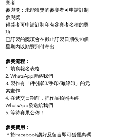
賽者
參與獎：未能獲獎的參賽者可申請訂制
參與獎
得獎者可申請訂制印有參賽者名稱的獎
項
已訂製的獎項會在截止訂製日期後10個
星期內以順豐到付寄出
參賽流程：
1. 填寫報名表格
2. WhatsApp聯絡我們
3. 製作有「(手)指印/手印/海綿印」的元
素畫作
4. 在遞交日期前，把作品拍照再經
WhatsApp發送給我們
5. 等待賽果公佈！
參賽費用：
＊於Facebook讚好及留言即可獲優惠碼