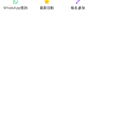
付任何費用，並保存採用作品之最終決
定權。
WhatsApp查詢
最新活動
報名參加
4.所有參賽作品會被審查，不可包含涉及
色情、暴力、政治、不良意識或商業宣
傳等成份，否則會取消其參賽資格而無
需另行通知。
5.參賽小朋友所提供之個人資料只作比賽
聯絡及發放比賽通知之用途。
6.所有參賽作品及費用一經遞交，概不發
還，而作品之版權均屬星星兒童才藝社
所有。 
7.請確保參賽小朋友之個人資料正確無
誤，如有錯誤本會概不負責。 
8.評審結果以評審委員會之決定為準，參
賽小朋友須遵從本會之決定，不得異
議。 
9.本社有權保留修訂比賽規則、終止或取
消參賽小朋友資格權利，而無需另行通
知。 