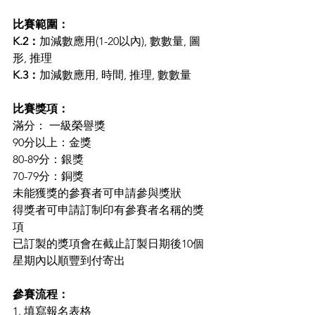
比賽範圍：
K.2：
加減數應用(1-20以內), 數數量, 圖
形, 推理
K.3：
加減數應用, 時間, 推理, 數數量
比賽獎項：
滿分： 一級榮譽獎
90分以上：金獎
80-89分：銀獎
70-79分：銅獎
未能獲獎的參賽者可申請參與獎狀
得獎者可申請訂制印有參賽者名稱的獎
項
已訂製的獎項會在截止訂製日期後10個
星期內以順豐到付寄出
參賽流程：
1. 填寫報名表格