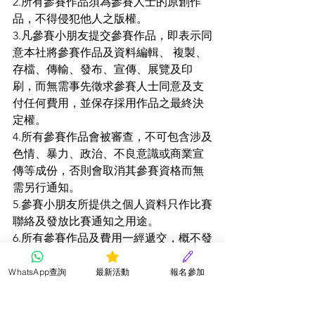
2.所有參賽作品須為參賽人士的原創作
品，不得侵犯他人之版權。
3.凡參賽小朋友提交參賽作品，即表示同
意本社將參賽作品及資料編輯、 複製、
存檔、傳輸、發布、宣傳、展覽及印
刷，而無需事先徵求參賽人士同意及支
付任何費用，並保存採用作品之最終決
定權。
4.所有參賽作品會被審查，不可包含涉及
色情、暴力、政治、不良意識或商業宣
傳等成份，否則會取消其參賽資格而無
需另行通知。
5.參賽小朋友所提供之個人資料只作比賽
聯絡及發放比賽通知之用途。
6.所有參賽作品及費用一經遞交，概不發
還，而作品之版權均屬星星兒童才藝社
所有。 
WhatsApp查詢
最新活動
報名參加
7.請確保參賽小朋友之個人資料正確無
誤，如有錯誤本會概不負責。 