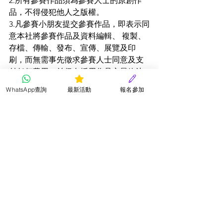
2.所有參賽作品須為參賽人士的原創作
品，不得侵犯他人之版權。
3.凡參賽小朋友提交參賽作品，即表示同
意本社將參賽作品及資料編輯、 複製、
存檔、傳輸、發布、宣傳、展覽及印
刷，而無需事先徵求參賽人士同意及支
付任何費用，並保存採用作品之最終決
定權。
WhatsApp查詢
最新活動
報名參加
4.所有參賽作品會被審查，不可包含涉及
色情、暴力、政治、不良意識或商業宣
傳等成份，否則會取消其參賽資格而無
需另行通知。
5.參賽小朋友所提供之個人資料只作比賽
聯絡及發放比賽通知之用途。
6.所有參賽作品及費用一經遞交，概不發
還，而作品之版權均屬星星兒童才藝社
所有。 
7.請確保參賽小朋友之個人資料正確無
誤，如有錯誤本會概不負責。 