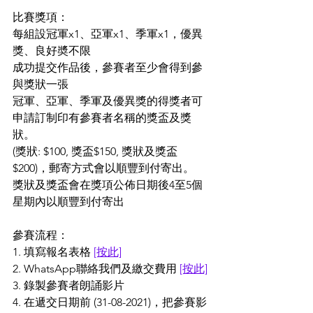
比賽獎項：
每組設冠軍x1、亞軍x1、季軍x1，優異
獎、良好奬不限
成功提交作品後，參賽者至少會得到參
與獎狀一張
冠軍、亞軍、季軍及優異獎的得獎者可
申請訂制印有參賽者名稱的獎盃及獎
狀。
(獎狀: $100, 獎盃$150, 獎狀及獎盃
$200)，郵寄方式會以順豐到付寄出。
獎狀及獎盃會在獎項公佈日期後4至5個
星期內以順豐到付寄出
參賽流程：
1. 填寫報名表格 
[按此]
2. WhatsApp聯絡我們及繳交費用 
[按此]
3. 錄製參賽者朗誦影片
4. 在遞交日期前 (31-08-2021)，把參賽影