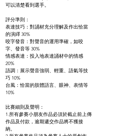
可以清楚看到選手。
評分準則：
表達技巧：對誦材充分理解及作出恰當
的演繹 30%
咬字發音：對聲音的運用準確，如咬
字、發音等 30%
情感表達：投入地表達誦材中的情感 
20%
語調：展示聲音強弱、輕重、語氣等技
巧 10%
台風：恰當的肢體語言、眼神、表情等 
10%
比賽細則及聲明： 
1.所有參賽小朋友作品必須於截止前上傳
作品及付款，逾期遞交作品將不獲接
納。 