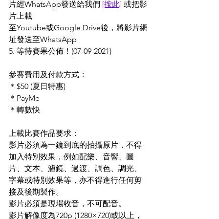
片經WhatsApp發送給我們 
[按此]
 或把影
片上載
至Youtube或Google Drive後，將影片網
址發送至WhatsApp
5. 等待賽果公佈！(07-09-2021)  
參賽費用及付款方式：
＊$50 (夏日特惠)
＊PayMe
＊轉數快
上載比賽作品要求： 
影片必須為一鏡到底的拍攝原片，不得
加入特別效果，例如配樂、音響、圖
片、文本、濾鏡、過渡、調色、調光、
字幕或特別效果等，亦不得進行任何剪
接及後期製作。
影片必須是現場收音，不可配音。
影片解像度為720p (1280×720)或以上，