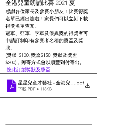
全港兒童朗誦比賽 2021 夏
感謝各位家長及參賽小朋友！比賽得獎
名單已經出爐啦！家長們可以立刻下載
得獎名單查閱。
冠軍、亞軍、季軍及優異獎的得獎者可
申請訂制印有參賽者名稱的獎盃及獎
狀。
(獎狀: $100, 獎盃$150, 獎狀及獎盃
$200)，郵寄方式會以順豐到付寄出。
[按此訂製獎狀及獎盃]
星星兒童才藝社 - 全港兒童朗誦比賽 2021 夏 得獎結果
.pdf
下載 PDF • 118KB