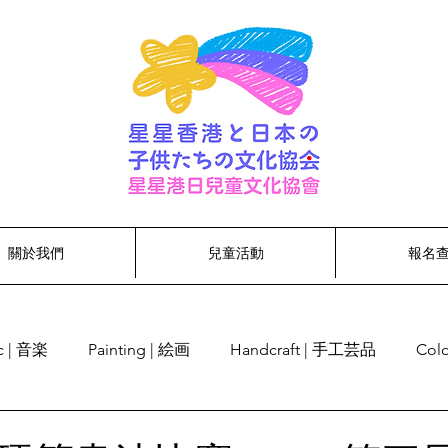
關於我們
兒童活動
報名
c | 音楽
Painting | 絵画
Handcraft | 手工芸品
Col
cognition | 単語認識
Singing | 歌う
Dancing | ダンス