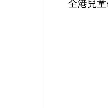
全港兒童硬
Story telling | 物語を語る