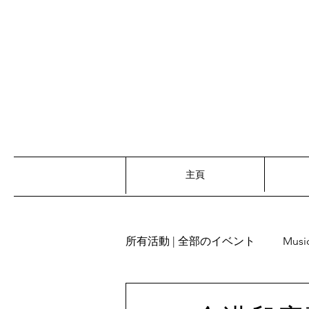
主頁
所有活動 | 全部のイベント
Musi
Recitation | 朗読
Words re