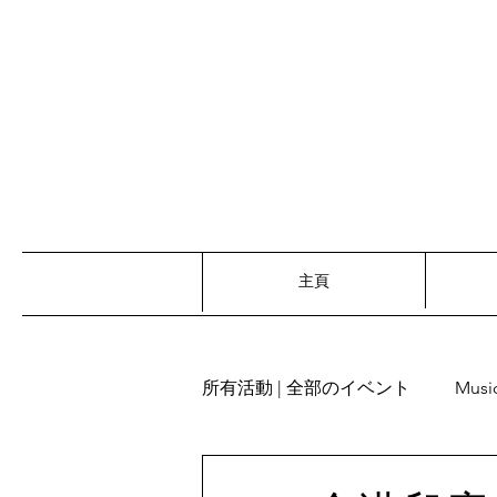
主頁
所有活動 | 全部のイベント
Musi
Recitation | 朗読
Words re