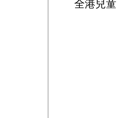
全港兒童
Story telling | 物語を語る