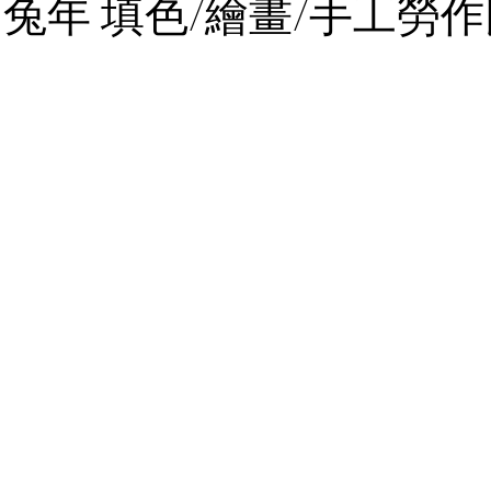
 兔年 填色/繪畫/手工勞