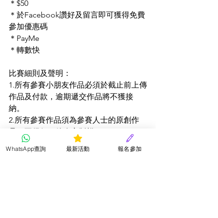
＊$50
＊於Facebook讚好及留言即可獲得免費
參加優惠碼
＊PayMe
＊轉數快
比賽細則及聲明： 
1.所有參賽小朋友作品必須於截止前上傳
作品及付款，逾期遞交作品將不獲接
納。 
2.所有參賽作品須為參賽人士的原創作
品，不得侵犯他人之版權。
3.凡參賽小朋友提交參賽作品，即表示同
WhatsApp查詢
最新活動
報名參加
意本社將參賽作品及資料編輯、 複製、
存檔、傳輸、發布、宣傳、展覽及印
刷，而無需事先徵求參賽人士同意及支
付任何費用，並保存採用作品之最終決
定權。
4.所有參賽作品會被審查，不可包含涉及