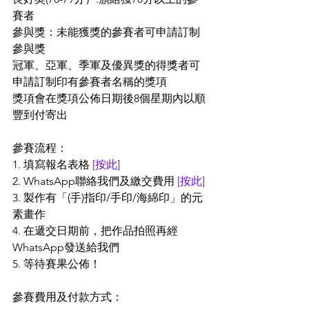
賽者
參與獎：未能獲獎的參賽者可申請訂制
參與獎
冠軍、亞軍、季軍及優異獎的得獎者可
申請訂制印有參賽者名稱的獎項
獎項會在獎項公佈日期後8個星期內以順
豐到付寄出
參賽流程：
1. 填寫報名表格 
[按此]
2. WhatsApp聯絡我們及繳交費用 
[按此]
3. 製作有「(手)指印/手印/海綿印」的元
素畫作
4. 在遞交日期前，把作品拍照再經
WhatsApp發送給我們
5. 等待賽果公佈！
參賽費用及付款方式：