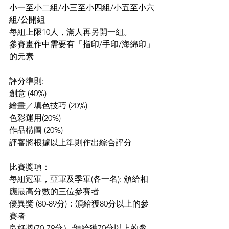
小一至小二組/小三至小四組/小五至小六
組/公開組
每組上限10人，滿人再另開一組。
參賽畫作中需要有「指印/手印/海綿印」
的元素
評分準則:
創意 (40%)
繪畫／填色技巧 (20%)
色彩運用(20%)
作品構圖 (20%)
評審將根據以上準則作出綜合評分
比賽獎項：
每組冠軍，亞軍及季軍(各一名): 頒給相
應最高分數的三位參賽者
優異獎 (80-89分)：頒給獲80分以上的參
賽者
良好奬(70-79分）:頒給獲70分以上的參