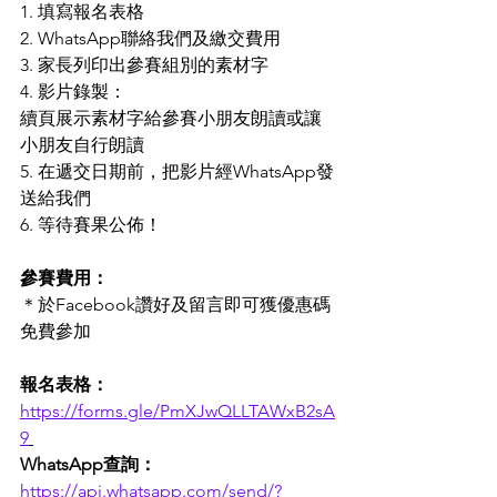
1. 填寫報名表格
2. WhatsApp聯絡我們及繳交費用
3. 家長列印出參賽組別的素材字
4. 影片錄製：
續頁展示素材字給參賽小朋友朗讀或讓
小朋友自行朗讀
5. 在遞交日期前，把影片經WhatsApp發
送給我們
6. 等待賽果公佈！
參賽費用：
＊於Facebook讚好及留言即可獲優惠碼
免費參加
報名表格：
https://forms.gle/PmXJwQLLTAWxB2sA
9
WhatsApp查詢：
https://api.whatsapp.com/send/?