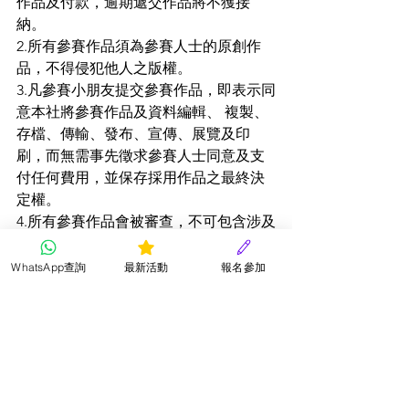
作品及付款，逾期遞交作品將不獲接
納。 
2.所有參賽作品須為參賽人士的原創作
品，不得侵犯他人之版權。
3.凡參賽小朋友提交參賽作品，即表示同
意本社將參賽作品及資料編輯、 複製、
存檔、傳輸、發布、宣傳、展覽及印
刷，而無需事先徵求參賽人士同意及支
付任何費用，並保存採用作品之最終決
定權。
4.所有參賽作品會被審查，不可包含涉及
色情、暴力、政治、不良意識或商業宣
傳等成份，否則會取消其參賽資格而無
WhatsApp查詢
最新活動
報名參加
需另行通知。
5.參賽小朋友所提供之個人資料只作比賽
聯絡及發放比賽通知之用途。
6.所有參賽作品及費用一經遞交，概不發
還，而作品之版權均屬星星兒童才藝社
所有。 