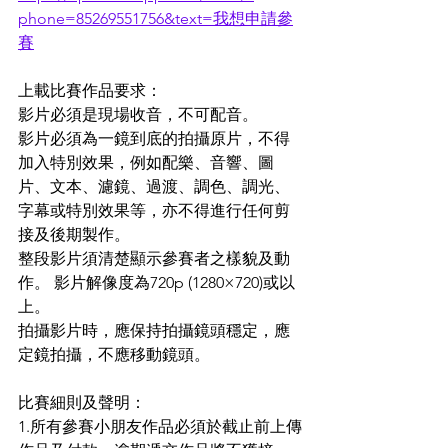
phone=85269551756&text=我想申請參
賽
上載比賽作品要求：
影片必須是現場收音，不可配音。
影片必須為一鏡到底的拍攝原片，不得
加入特別效果，例如配樂、音響、圖
片、文本、濾鏡、過渡、調色、調光、
字幕或特別效果等，亦不得進行任何剪
接及後期製作。
整段影片須清楚顯示參賽者之樣貌及動
作。 影片解像度為720p (1280×720)或以
上。
拍攝影片時，應保持拍攝鏡頭穩定，應
定鏡拍攝，不應移動鏡頭。
比賽細則及聲明： 
1.所有參賽小朋友作品必須於截止前上傳