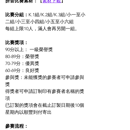
拼音比賽素材：
【
素材下載
】
比賽分組：
K.1組/K.2組/K.3組/小一至小
二組/小三至小四組/小五至小六組
每組上限10人，滿人會再另開一組。
比賽獎項：
90分以上： 一級榮譽獎
80-89分：榮譽獎
70-79分：優異獎
60-69分：良好獎
參與獎：未能獲獎的參賽者可申請參與
獎
得獎者可申請訂制印有參賽者名稱的獎
項
已訂製的獎項會在截止訂製日期後10個
星期內以順豐到付寄出
參賽流程：