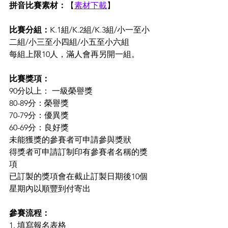
拼音比賽素材：
【
素材下載
】
比賽分組：
K.1組/K.2組/K.3組/小一至小
二組/小三至小四組/小五至小六組
每組上限10人，滿人會再另開一組。
比賽獎項：
90分以上： 一級榮譽獎
80-89分：榮譽獎
70-79分：優異獎
60-69分：良好獎
未能獲獎的參賽者可申請參與獎狀
得獎者可申請訂制印有參賽者名稱的獎
項
已訂製的獎項會在截止訂製日期後10個
星期內以順豐到付寄出
參賽流程：
1. 填寫報名表格