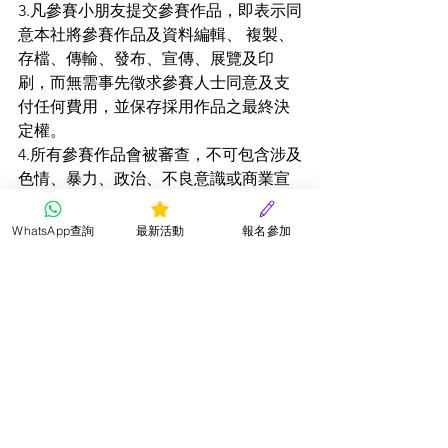
3.凡參賽小朋友提交參賽作品，即表示同
意本社將參賽作品及資料編輯、 複製、
存檔、傳輸、發布、宣傳、展覽及印
刷，而無需事先徵求參賽人士同意及支
付任何費用，並保存採用作品之最終決
定權。
4.所有參賽作品會被審查，不可包含涉及
色情、暴力、政治、不良意識或商業宣
傳等成份，否則會取消其參賽資格而無
需另行通知。
WhatsApp查詢
最新活動
報名參加
5.參賽小朋友所提供之個人資料只作比賽
聯絡及發放比賽通知之用途。
6.所有參賽作品及費用一經遞交，概不發
還，而作品之版權均屬星星兒童才藝社
所有。 
7.請確保參賽小朋友之個人資料正確無
誤，如有錯誤本會概不負責。 
8.評審結果以評審委員會之決定為準，參
賽小朋友須遵從本會之決定，不得異