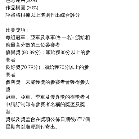
色彩運用(20%)
作品構圖 (20%)
評審將根據以上準則作出綜合評分
比賽獎項：
每組冠軍，亞軍及季軍(各一名): 頒給相
應最高分數的三位參賽者
優異獎 (80-89分)：頒給獲80分以上的參
賽者
良好奬(70-79分）:頒給獲70分以上的參
賽者
參與獎：未能獲獎的參賽者會獲得參與
獎
冠軍、亞軍、季軍及優異獎的得獎者可
申請訂制印有參賽者名稱的獎盃及獎
狀。
獎狀及獎盃會在獎項公佈日期後6至7個
星期內以順豐到付寄出。