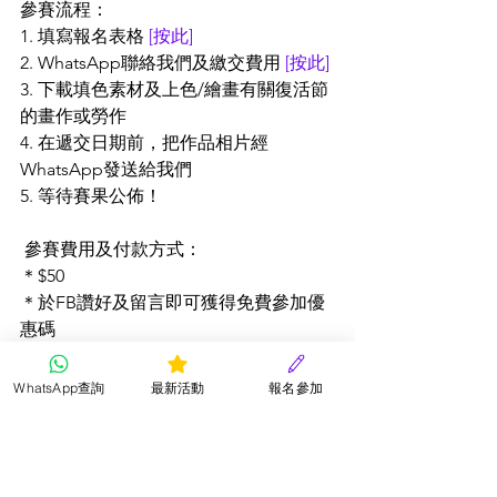
參賽流程：
1. 填寫報名表格 
[按此]
2. WhatsApp聯絡我們及繳交費用 
[按此]
3. 下載填色素材及上色/繪畫有關復活節
的畫作或勞作
4. 在遞交日期前，把作品相片經
WhatsApp發送給我們
5. 等待賽果公佈！
 參賽費用及付款方式：
＊$50
＊於FB讚好及留言即可獲得免費參加優
惠碼
＊PayMe
＊轉數快
WhatsApp查詢
最新活動
報名參加
比賽細則及聲明： 
1.所有參賽小朋友作品必須於截止前上傳
作品及付款，逾期遞交作品將不獲接