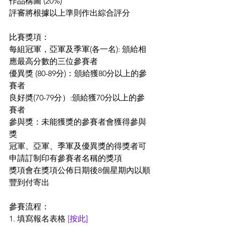
作品構圖 (20%)
評審將根據以上準則作出綜合評分
比賽獎項：
每組冠軍，亞軍及季軍(各一名): 頒給相
應最高分數的三位參賽者
優異獎 (80-89分)：頒給獲80分以上的參
賽者
良好奬(70-79分）:頒給獲70分以上的參
賽者
參與獎：未能獲獎的參賽者會獲得參與
獎
冠軍、亞軍、季軍及優異獎的得獎者可
申請訂制印有參賽者名稱的獎項
獎項會在獎項公佈日期後8個星期內以順
豐到付寄出
參賽流程：
1. 填寫報名表格 
[按此]