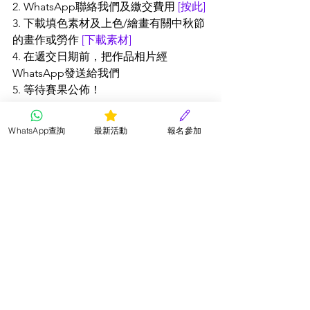
2. WhatsApp聯絡我們及繳交費用 
[按此]
3. 下載填色素材及上色/繪畫有關中秋節
的畫作或勞作
[
下載素材
]
4. 在遞交日期前，把作品相片經
WhatsApp發送給我們
5. 等待賽果公佈！
參賽費用及付款方式：
WhatsApp查詢
最新活動
報名參加
＊$50
＊於FB讚好及留言即可獲得免費參加優
惠碼
＊PayMe
＊轉數快
比賽細則及聲明： 
1.所有參賽小朋友作品必須於截止前上傳
作品及付款，逾期遞交作品將不獲接
納。 
2.所有參賽作品須為參賽人士的原創作