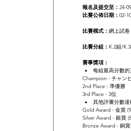
報名及提交至：
24-0
比賽公佈日期：
02-1
比賽模式：
網上試卷
比賽分組：
K.2組/K.
賽事獎項：
每組最高分數的
Champion - チャ
2nd Place - 準優勝
3rd Place - 3位
其他評審分數達
Gold Award - 金賞 (
Silver Award - 銀賞 (
Bronze Award - 銅賞 