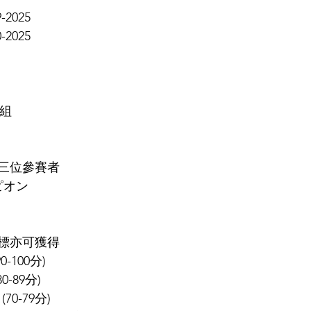
9-2025
0-2025
3組
三位參賽者
ンピオン
標亦可獲得
90-100分
)
80-89分
)
(
70-79分
)