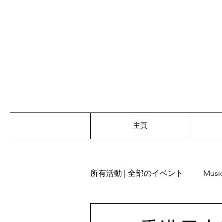
主頁
所有活動 | 全部のイベント
Musi
Recitation | 朗読
Words re