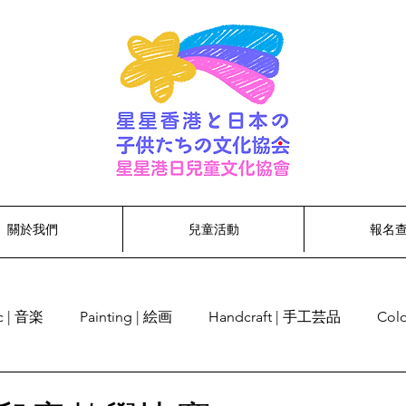
關於我們
兒童活動
報名
c | 音楽
Painting | 絵画
Handcraft | 手工芸品
Col
cognition | 単語認識
Singing | 歌う
Dancing | ダンス