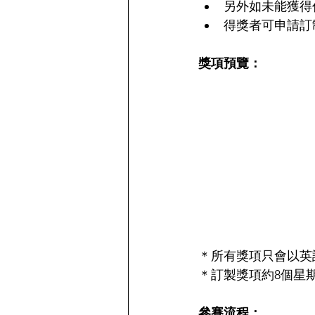
另外如未能獲得
得獎者可申請訂
獎項預覽：
＊所有獎項只會以英
＊
訂製獎項約8個星期
參賽流程：