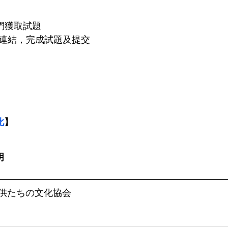
絡我們獲取試題
題連結，完成試題及提交
此
】
明
供たちの文化協会