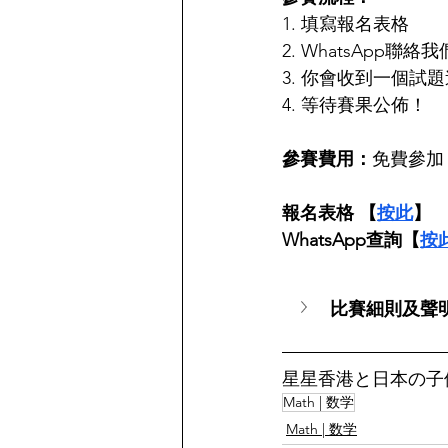
1. 填寫報名表格
2. WhatsApp聯
3. 你會收到一個試
4. 等待賽果公佈！
參賽費用：
免費參加
報名表格 【
按此
】
WhatsApp查詢【
按
比賽細則及聲
星星香港と日本の子
Math | 数学
Math | 数学