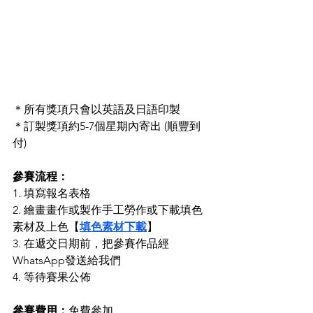
＊所有獎項只會以英語及日語印製
＊訂製獎項約5-7個星期內寄出 (順豐到
付)
參賽流程：
1. 填寫報名表格
2. 繪畫畫作或製作手工勞作或下載填色
素材及上色【
填色素材下載
】
3. 在遞交日期前，把參賽作品經
WhatsApp發送給我們
4. 等待賽果公佈
參賽費用：
免費參加