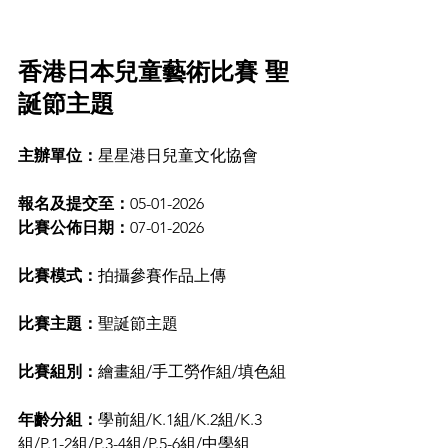
香港日本兒童藝術比賽 
聖
誕節
主題  
主辦單位：
星星港日兒童文化協會
報名及提交至：
05-01-2026
比賽公佈日期：
07-01-2026
比賽模式：
拍攝參賽作品上傳
比賽主題：
聖誕節主題
比賽組別：
繪畫組/手工勞作組/填色組
年齡分組：
學前組/K.1組/K.2組/K.3
組/P.1-2組/P.3-4組/P.5-6組/中學組