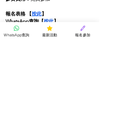
報名表格 【
按此
】
WhatsApp查詢【
按此
】
WhatsApp查詢
最新活動
報名參加
評分準則
比賽細則及聲明
星星香港と日本の子供たちの文化協会
Painting | 絵画
Handcraft | 手工芸品
Coloring | 着色
Coloring | 着色
Painting | 絵画
Handcraft | 手工芸品