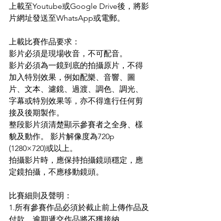
上載至Youtube或Google Drive後，將影
片網址發送至WhatsApp或電郵。
上載比賽作品要求：
影片必須是現場收音，不可配音。
影片必須為一鏡到底的拍攝原片，不得
加入特別效果，例如配樂、音響、圖
片、文本、濾鏡、過渡、調色、調光、
字幕或特別效果等，亦不得進行任何剪
接及後期製作。
整段影片須清楚顯示參賽者之全身、樣
貌及動作。 影片解像度為720p 
(1280×720)或以上。
拍攝影片時，應保持拍攝鏡頭穩定，應
定鏡拍攝，不應移動鏡頭。
比賽細則及聲明： 
1.所有參賽作品必須於截止前上傳作品及
付款，逾期遞交作品將不獲接納。 