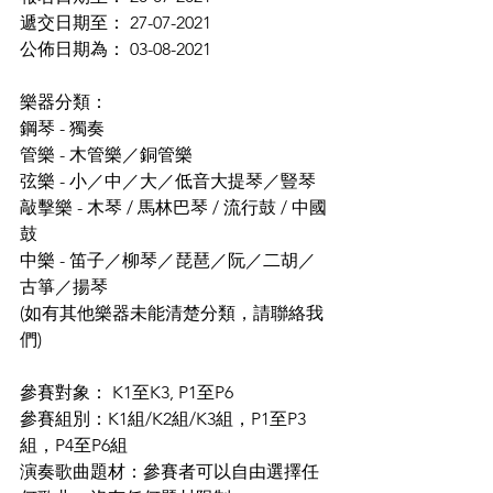
遞交日期至： 27-07-2021
公佈日期為： 03-08-2021
樂器分類：
鋼琴 - 獨奏
管樂 - 木管樂／銅管樂
弦樂 - 小／中／大／低音大提琴／豎琴
敲擊樂 - 木琴 / 馬林巴琴 / 流行鼓 / 中國
鼓
中樂 - 笛子／柳琴／琵琶／阮／二胡／
古箏／揚琴
(如有其他樂器未能清楚分類，請聯絡我
們)
參賽對象： K1至K3, P1至P6
參賽組別：K1組/K2組/K3組，P1至P3
組，P4至P6組
演奏歌曲題材：參賽者可以自由選擇任