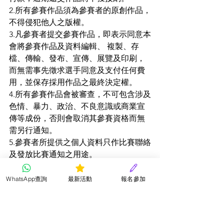
2.所有參賽作品須為參賽者的原創作品，
不得侵犯他人之版權。
3.凡參賽者提交參賽作品，即表示同意本
會將參賽作品及資料編輯、 複製、存
檔、傳輸、發布、宣傳、展覽及印刷，
而無需事先徵求選手同意及支付任何費
用，並保存採用作品之最終決定權。
4.所有參賽作品會被審查，不可包含涉及
色情、暴力、政治、不良意識或商業宣
傳等成份，否則會取消其參賽資格而無
需另行通知。
5.參賽者所提供之個人資料只作比賽聯絡
及發放比賽通知之用途。
6.所有參賽作品及費用一經遞交，概不發
還，而作品之版權均屬星星兒童朗誦會
WhatsApp查詢
最新活動
報名參加
所有。 
7.請確保參賽者之個人資料正確無誤，如
有錯誤本會概不負責。 